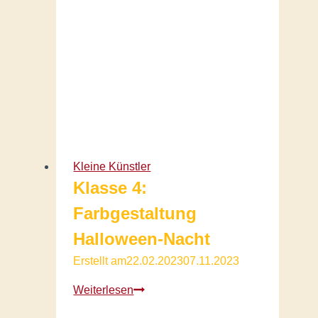
designs,
Kl.4
Kleine Künstler
Klasse 4:
Farbgestaltung
Halloween-Nacht
Erstellt am
22.02.2023
07.11.2023
Klasse
Weiterlesen
4: