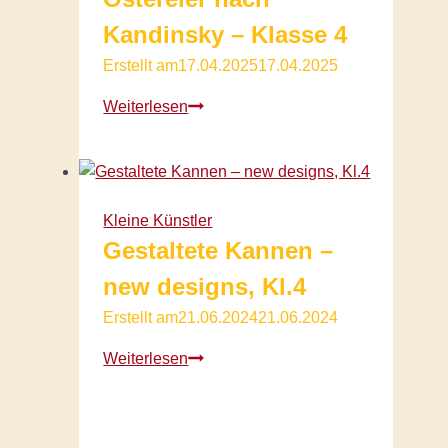
Kandinsky – Klasse 4
Erstellt am
17.04.2025
17.04.2025
Ostereier
Weiterlesen
nach
Kandinsky
–
Klasse
Kleine Künstler
4
Gestaltete Kannen –
new designs, Kl.4
Erstellt am
21.06.2024
21.06.2024
Gestaltete
Weiterlesen
Kannen
–
new