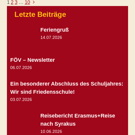
Nächste
Seitennavigation
1
2
3
…
10
Seite
Letzte Beiträge
Feriengruß
14.07.2026
FÖV – Newsletter
06.07.2026
Ein besonderer Abschluss des Schuljahres:
Wir sind Friedensschule!
03.07.2026
Reisebericht Erasmus+Reise
nach Syrakus
10.06.2026