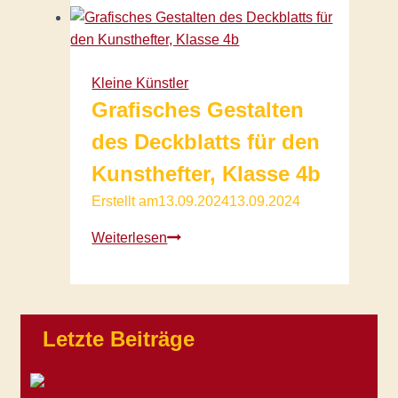
Kandinsky
–
Klasse
4
Kleine Künstler
Grafisches Gestalten
des Deckblatts für den
Kunsthefter, Klasse 4b
Erstellt am
13.09.2024
13.09.2024
Grafisches
Weiterlesen
Gestalten
des
Deckblatts
für
Letzte Beiträge
den
Kunsthefter,
Klasse