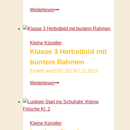
Teamarbeit
Weiterlesen
Kl.
4
Poster
zum
Kleine Künstler
Schulgeburtstag
Klasse 3 Herbstbild mit
buntem Rahmen
Erstellt am
22.02.2023
07.11.2023
Klasse
Weiterlesen
3
Herbstbild
mit
buntem
Rahmen
Kleine Künstler