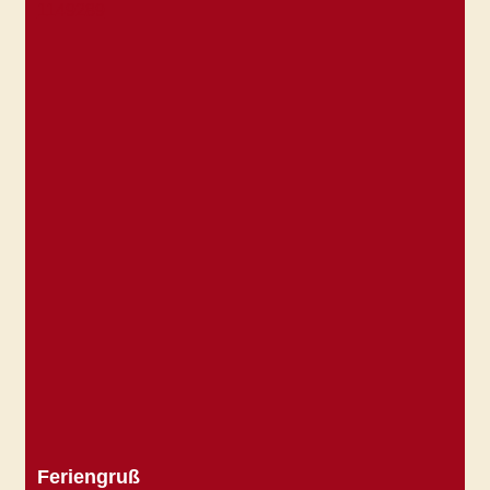
4b
Feriengruß