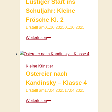
Lustiger Start ins
Schuljahr: Kleine
Frösche Kl. 2
Erstellt am
01.10.2025
01.10.2025
Lustiger
Weiterlesen
Start
ins
Schuljahr:
Kleine
Kleine Künstler
Frösche
Ostereier nach
Kl.
2
Kandinsky – Klasse 4
Erstellt am
17.04.2025
17.04.2025
Ostereier
Weiterlesen
nach