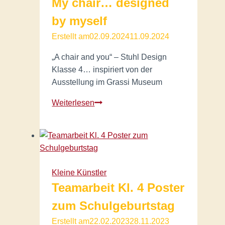
My chair… designed
by myself
Erstellt am
02.09.2024
11.09.2024
„A chair and you“ – Stuhl Design
Klasse 4… inspiriert von der
Ausstellung im Grassi Museum
My
Weiterlesen
chair…
designed
by
myself
Kleine Künstler
Teamarbeit Kl. 4 Poster
zum Schulgeburtstag
Erstellt am
22.02.2023
28.11.2023